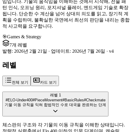
임입니다. 기물의 움직임을 이해하는 것에서 시작해, 전술 패
턴 인식, 오프닝 원리, 포지셔널 플레이, 엔드게임 기술로 확장
됩니다. 단순한 수 계산을 넘어 상대의 의도를 읽고, 장기적 계
획을 수립하며, 불확실한 국면에서 최선의 판단을 내리는 종합
적 사고력을 요구합니다.
🎯
Games & Strategy
7개 레벨
발행
:
2026년 2월 21일
·
업데이트
:
2026년 7월 26일
·
v
4
레벨
전체 보기
카드 보기
레벨 1
#ELO-Under400
#PieceMovement
#BasicRules
#Checkmate
기물 이동 규칙을 익혀 합법적인 수로 대국을 완료하는 단계
체스판의 구조와 각 기물의 이동 규칙을 이해한 상태입니다.
정량적 실력축에서 Elo 400 이하의 입문 단계이며, 캐슬링