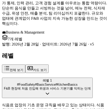
가 통제, 인력 관리, 고객 경험 설계를 아우르는 통합 역량이다.
단순히 음식을 만들고 서빙하는 것을 넘어, 메뉴 전략, 식자재
수급, 위생 안전, 매출 분석, 팀 리더십까지 포괄한다. 규모와
업태에 관계없이 F&B 사업의 지속 가능한 성장을 만드는 것이
핵심이다.
💼
Business & Management
7개 레벨
발행
:
2026년 2월 28일
·
업데이트
:
2026년 7월 26일
·
v
5
레벨
전체 보기
카드 보기
레벨 1
#FoodSafety
#BasicService
#KitchenBasics
F&B 현장에 처음 진입해 위생과 서비스 기본기를 익히는 단계
식음료 업장의 기초 운영 규칙을 배우고 있는 상태이다. 식품