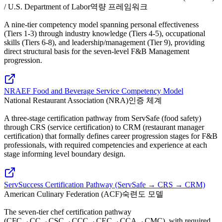
/ U.S. Department of Labor
역량 프레임워크
A nine-tier competency model spanning personal effectiveness
(Tiers 1-3) through industry knowledge (Tiers 4-5), occupational
skills (Tiers 6-8), and leadership/management (Tier 9), providing
direct structural basis for the seven-level F&B Management
progression.
NRAEF Food and Beverage Service Competency Model
National Restaurant Association (NRA)
인증 체계
A three-stage certification pathway from ServSafe (food safety)
through CRS (service certification) to CRM (restaurant manager
certification) that formally defines career progression stages for F&B
professionals, with required competencies and experience at each
stage informing level boundary design.
ServSuccess Certification Pathway (ServSafe → CRS → CRM)
American Culinary Federation (ACF)
숙련도 모델
The seven-tier chef certification pathway
(CFC→CC→CSC→CCC→CEC→CCA→CMC), with required