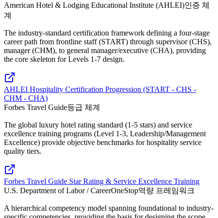
American Hotel & Lodging Educational Institute (AHLEI)
인증 체
계
The industry-standard certification framework defining a four-stage
career path from frontline staff (START) through supervisor (CHS),
manager (CHM), to general manager/executive (CHA), providing
the core skeleton for Levels 1-7 design.
AHLEI Hospitality Certification Progression (START - CHS -
CHM - CHA)
Forbes Travel Guide
등급 체계
The global luxury hotel rating standard (1-5 stars) and service
excellence training programs (Level 1-3, Leadership/Management
Excellence) provide objective benchmarks for hospitality service
quality tiers.
Forbes Travel Guide Star Rating & Service Excellence Training
U.S. Department of Labor / CareerOneStop
역량 프레임워크
A hierarchical competency model spanning foundational to industry-
specific competencies, providing the basis for designing the scope