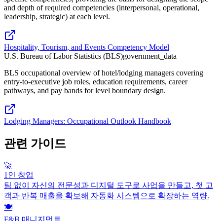
and depth of required competencies (interpersonal, operational,
leadership, strategic) at each level.
Hospitality, Tourism, and Events Competency Model
U.S. Bureau of Labor Statistics (BLS)
government_data
BLS occupational overview of hotel/lodging managers covering
entry-to-executive job roles, education requirements, career
pathways, and pay bands for level boundary design.
Lodging Managers: Occupational Outlook Handbook
관련 가이드
🚀
1인 창업
팀 없이 자신의 전문성과 디지털 도구로 사업을 만들고, 첫 고
객과 반복 매출을 확보해 자동화 시스템으로 확장하는 역량.
🍽️
F&B 매니지먼트