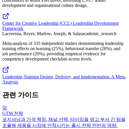
contributors to senior executives, informing L5-L7 leader
development and organizational culture design.
Center for Creative Leadership (CCL) Leadership Development
Framework
Lacerenza, Reyes, Marlow, Joseph, & Salas
academic_research
Meta-analysis of 335 independent studies demonstrating leadership
training effects on learning (25%), behavioral transfer (28%), and
job performance (20%), providing empirical evidence for
competency development checklists across levels.
Leadership Training Design, Delivery, and Implementation: A Meta-
Analysis
관련 가이드
🚀
GTM 전략
포지셔닝과 가격 책정, 채널 선택, 타이밍을 엮고 부서 간 팀을
조율해 제품을 시장에 안착시키는 출시 전략 전반의 역량.