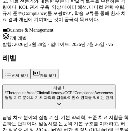
고, 의료 전문가와 대등한 수준의 학술적 토론을 수행하는 역
량이다. KOL 관계 구축, 임상 데이터 해석, 메디컬 전략 수립,
규제 준수(Compliance)를 포괄하며, 학술 교류를 통해 환자 치
료 결과 개선에 기여하는 것이 궁극적 목표이다.
💼
Business & Management
7개 레벨
발행
:
2026년 2월 28일
·
업데이트
:
2026년 7월 26일
·
v
6
레벨
전체 보기
카드 보기
레벨 1
#TherapeuticArea
#ClinicalLiteracy
#GCP
#ComplianceAwareness
담당 치료 분야의 기초 과학과 컴플라이언스 원칙을 익히는 단계
담당 치료 분야의 질병 기전, 기본 약리학, 표준 치료 지침을 학
습하는 단계이다. 임상시험 논문의 기본 구조를 이해하고, 허
가 적응증 내 정보(On-label)와 허가 외 정보(Off-label)의 구분을