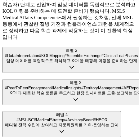
학습자) 단계로 진입하여 임상 데이터를 독립적으로 분석하고
KOL 미팅을 준비하는 데 도전할 준비가 됐습니다. MSLS
Medical Affairs Competencies에서 권장하는 것처럼, 선배 MSL
동행에서 관찰한 질병 기전과 컴플라이언스 패턴을 체계적으
로 정리하고 다음 학습 과제에 적용하는 것이 이 전환의 핵심
입니다.
레벨 2
#DataInterpretation
#KOLMapping
#ScientificExchange
#ClinicalTrialPhases
임상 데이터를 독립적으로 해석하고 KOL을 매핑해 미팅을 준비하는 단계
레벨 3
#PeerToPeerEngagement
#MedicalInsights
#TerritoryManagement
#AERepor
KOL과 대등한 학술 토론을 주도하고 현장 인사이트를 도출·보고하는 단
레벨 4
#MSL-BC
#MedicalStrategy
#AdvisoryBoard
#HEOR
메디컬 전략 수립에 참여하고 자문위원회를 기획·운영하는 단계