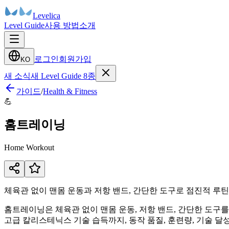
Levelica
Level Guide
사용 방법
소개
로그인
회원가입
KO
새 소식
새 Level Guide 8종
가이드
/
Health & Fitness
💪
홈트레이닝
Home Workout
체육관 없이 맨몸 운동과 저항 밴드, 간단한 도구로 점진적 루틴
홈트레이닝은 체육관 없이 맨몸 운동, 저항 밴드, 간단한 도구를 
고급 칼리스테닉스 기술 습득까지, 동작 품질, 훈련량, 기술 달