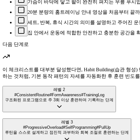
가슴이 바닥에 닿고 팔이 완전히 펴지는 무릎 푸시업
20분 분량의 홈트레이닝 안내 영상을 처음부터 끝까
세트, 반복, 휴식 시간의 의미를 설명하고 주어진 운
집 안에서 운동에 적합한 안전하고 충분한 공간을 확
다음 단계로
이 체크리스트를 대부분 달성했다면, Habit Building(습관 형
하는 것처럼, 기본 동작 패턴의 자세를 자동화한 후 훈련 빈도
레벨 2
#ConsistentRoutine
#FormAwareness
#TrainingLog
구조화된 프로그램으로 주 3회 이상 훈련하며 기록하는 단계
레벨 3
#ProgressiveOverload
#SelfProgramming
#PullUp
루틴을 스스로 설계하고 점진적 과부하와 회복 조절로 훈련하는 단계